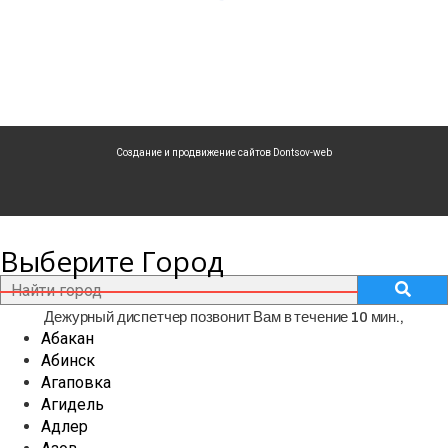
Создание и продвижение сайтов Dontsov-web
Выберите Город
Дежурный диспетчер позвонит Вам в течение 10 мин.,
Абакан
чтобы проконсультировать по способам обработки и
Абинск
профилактике.
Агаповка
Агидель
Адлер
Имя