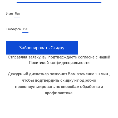
Ишим
Йошкар-Ола
Имя
Казань
Калининград
Калтасы
Телефон
Калуга
Камбарка
Каменск-Уральский
Забронировать Скидку
Каменск-Шахтинский
Кандалакша
Отправляя заявку, вы подтверждаете согласие с нашей
Карасук
Политикой конфиденциальности
Качканар
Кемерово
Дежурный диспетчер позвонит Вам в течение 10 мин.,
Керчь
чтобы подтвердить скидку и подробно
Кирзавод
проконсультировать по способам обработки и
Киров
профилактике.
Кисилевск
Ковров
Колпино
Копейск