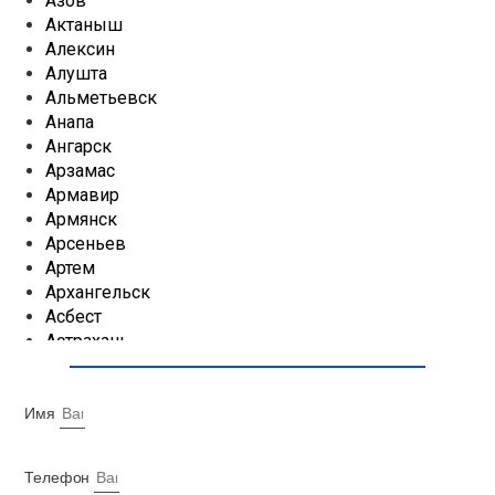
Азов
Актаныш
Телефон
Алексин
Алушта
Альметьевск
Анапа
Получить Консультацию
Ангарск
Отправляя заявку, вы подтверждаете согласие с нашей
Арзамас
Политикой конфиденциальности
Армавир
Армянск
Сезонная Акция
Арсеньев
Распространяется на все виды услуг на ограниченный срок.
Артем
Архангельск
Частичное субсидирование предоставлено Администрацией г.
Асбест
Темрюк по программе помощи населению.
Астрахань
Ачинск
Аша
Бакалы
Имя
Балаково
Балашиха
Телефон
Балезино