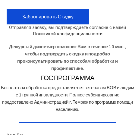
Барнаул
Батайск
Забронировать Скидку
Бахчисарай
Белгород
Отправляя заявку, вы подтверждаете согласие с нашей
Белебей
Политикой конфиденциальности
Белогорск
Белорецк
Дежурный диспетчер позвонит Вам в течение 10 мин.,
Бердск
чтобы подтвердить скидку и подробно
Березники
проконсультировать по способам обработки и
Березовский
профилактике.
Бийск
ГОСПРОГРАММА
Биробиджан
Благовещенск
Бесплатная обработка предоставляется ветеранам ВОВ и людям
Благовещенск РБ
с 1 группой инвалидности. Полное субсидирование
Братск
предоставлено Администрацией г. Темрюк по программе помощи
Брянск
населению.
Бугульма
Бугуруслан
Бузулук
Великие-Луки