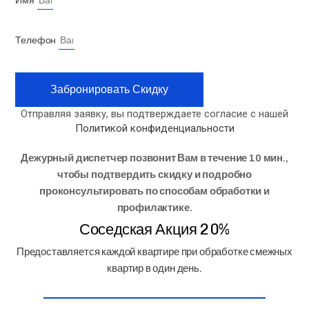
Имя
Великий Новгород
Великий Устюг
Верхняя Салда
Телефон
Видное
Владивосток
Владикавказ
Забронировать Скидку
Владимир
Волгоград
Отправляя заявку, вы подтверждаете согласие с нашей
Волгодонск
Политикой конфиденциальности
Волжск
Волжский
Дежурный диспетчер позвонит Вам в течение 10 мин.,
Вологда
чтобы подтвердить скидку и подробно
Волоколамск
проконсультировать по способам обработки и
Воркута
профилактике.
Воронеж
Соседская Акция 20%
Воскресенск
Воткинск
Предоставляется каждой квартире при обработке смежных
Выборг
квартир в один день.
Геленджик
Глазов
Горно-Алтайск