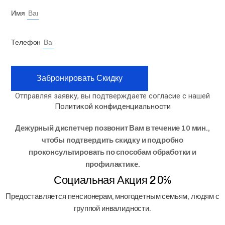
Губкин
Имя
Губкинский
Джанкой
Телефон
Дзержинск
Димитровград
Домодедово
Донецк
Забронировать Скидку
Евпатория
Отправляя заявку, вы подтверждаете согласие с нашей
Ейск
Политикой конфиденциальности
Екатеринбург
Ессентуки
Дежурный диспетчер позвонит Вам в течение 10 мин.,
Забайкальск
чтобы подтвердить скидку и подробно
Заволжье
проконсультировать по способам обработки и
Зеленодольск
Златоуст
профилактике.
Иваново
Социальная Акция 20%
Ивантеевка
Предоставляется пенсионерам, многодетным семьям, людям с
Игра
Ижевск
группой инвалидности.
Иркутск